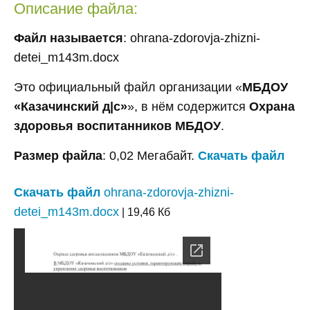
Описание файла:
Файл называется
: ohrana-zdorovja-zhizni-
detei_m143m.docx
Это официальный файл организации «
МБДОУ
«Казачинский д|с»
», в нём содержится
Охрана
здоровья воспитанников МБДОУ
.
Размер файла
: 0,02 Мегабайт.
Скачать файл
Скачать файл
ohrana-zdorovja-zhizni-
detei_m143m.docx
| 19,46 Кб